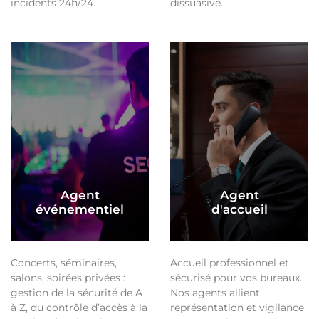
incidents 24h/24.
dissuasive.
Agent
Agent
événementiel
d'accueil
Concerts, séminaires,
Accueil professionnel et
salons, soirées privées :
sécurisé pour vos bureaux.
gestion de la sécurité de A
Nos agents allient
à Z, du contrôle d’accès à la
représentation et vigilance