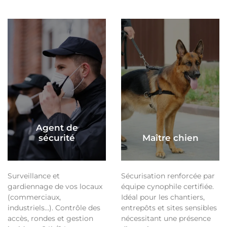
Agent de
sécurité
Maître chien
Surveillance et
Sécurisation renforcée par
gardiennage de vos locaux
équipe cynophile certifiée.
(commerciaux,
Idéal pour les chantiers,
industriels…). Contrôle des
entrepôts et sites sensibles
accès, rondes et gestion
nécessitant une présence