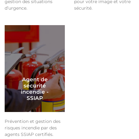
gestion des situations
pour votre image et votre
d’urgence.
sécurité.
Agent de
sécurité
incendie -
SSIAP
Prévention et gestion des
risques incendie par des
agents SSIAP certifiés.