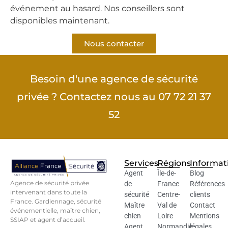
événement au hasard. Nos conseillers sont
disponibles maintenant.
Nous contacter
Besoin d'une agence de sécurité
privée ? Contactez nous au 07 72 21 37
52
Services
Régions
Informat
Agent
Île-de-
Blog
Agence de sécurité privée
de
France
Références
intervenant dans toute la
sécurité
Centre-
clients
France. Gardiennage, sécurité
Maître
Val de
Contact
événementielle, maître chien,
chien
Loire
Mentions
SSIAP et agent d’accueil.
Agent
Normandie
légales