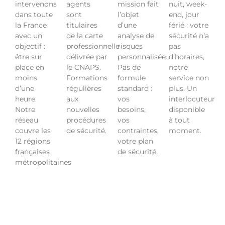
intervenons
agents
mission fait
nuit, week-
dans toute
sont
l’objet
end, jour
la France
titulaires
d’une
férié : votre
avec un
de la carte
analyse de
sécurité n’a
objectif :
professionnelle
risques
pas
être sur
délivrée par
personnalisée.
d’horaires,
place en
le CNAPS.
Pas de
notre
moins
Formations
formule
service non
d’une
régulières
standard :
plus. Un
heure.
aux
vos
interlocuteur
Notre
nouvelles
besoins,
disponible
réseau
procédures
vos
à tout
couvre les
de sécurité.
contraintes,
moment.
12 régions
votre plan
françaises
de sécurité.
métropolitaines