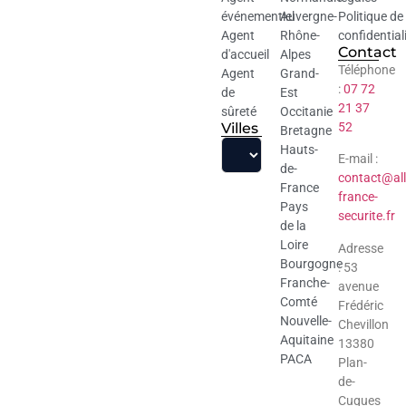
événementiel
Auvergne-
Politique de
Agent
Rhône-
confidential
Contact
d'accueil
Alpes
Téléphone
Agent
Grand-
:
07 72
de
Est
21 37
sûreté
Occitanie
Villes
52
Bretagne
Hauts-
E-mail :
de-
contact@all
France
france-
Pays
securite.fr
de la
Loire
Adresse
Bourgogne
: 53
Franche-
avenue
Comté
Frédéric
Nouvelle-
Chevillon
Aquitaine
13380
PACA
Plan-
de-
Cuques