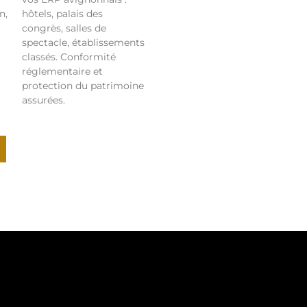
n,
hôtels, palais des
congrès, salles de
spectacle, établissements
classés. Conformité
réglementaire et
protection du patrimoine
assurées.