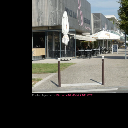
Photo : Agroparc –
Photo Le DL /Patrick DELOYE