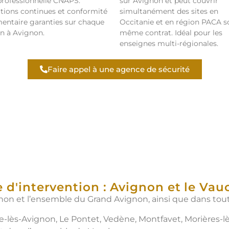
professionnelle CNAPS.
sur Avignon et peut couvrir
ions continues et conformité
simultanément des sites en
entaire garanties sur chaque
Occitanie et en région PACA s
n à Avignon.
même contrat. Idéal pour les
enseignes multi-régionales.
Faire appel à une agence de sécurité
 d'intervention : Avignon et le Vau
ignon et l’ensemble du Grand Avignon, ainsi que dans tou
-lès-Avignon, Le Pontet, Vedène, Montfavet, Morières-l