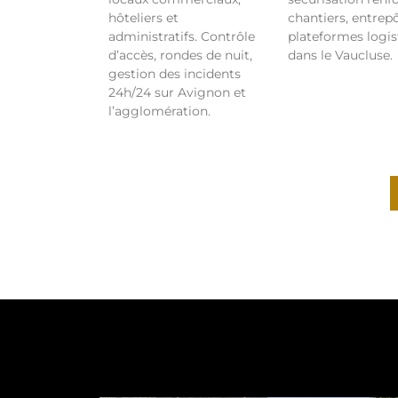
hôteliers et
chantiers, entrepô
administratifs. Contrôle
plateformes logis
d’accès, rondes de nuit,
dans le Vaucluse.
gestion des incidents
24h/24 sur Avignon et
l’agglomération.