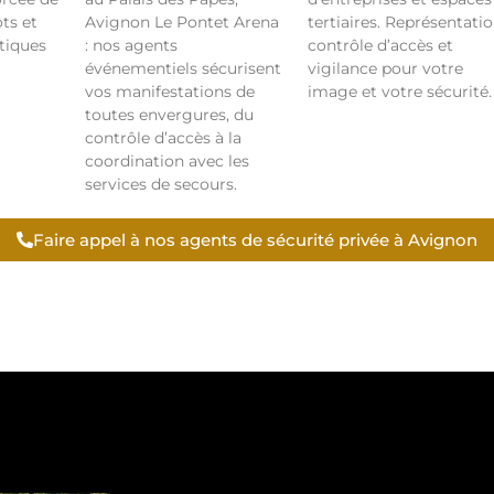
ts et
Avignon Le Pontet Arena
tertiaires. Représentatio
tiques
: nos agents
contrôle d’accès et
événementiels sécurisent
vigilance pour votre
vos manifestations de
image et votre sécurité.
toutes envergures, du
contrôle d’accès à la
coordination avec les
services de secours.
Faire appel à nos agents de sécurité privée à Avignon