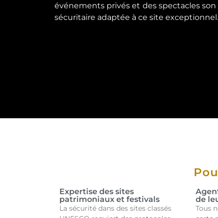
événements privés et des spectacles son
sécuritaire adaptée à ce site exceptionnel
Pou
Expertise des sites
Agent
patrimoniaux et festivals
de le
La sécurité dans des sites classés
Tous n