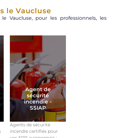
s le Vaucluse
e Vaucluse, pour les professionnels, les
Agent de
sécurité
incendie -
SSIAP
Agents de sécurité
s
incendie certifiés pour
vos ERP avignonnais :