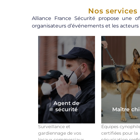
Nos services
Alliance France Sécurité propose une of
organisateurs d’événements et les acteurs
Agent de
sécurité
Maître ch
Surveillance et
Équipes cynophil
gardiennage de vos
certifiées pour la
locaux commerciaux,
sécurisation renf