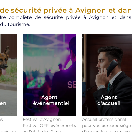
 de sécurité privée à Avignon et dan
fre complète de sécurité privée à Avignon et dans l
 du tourisme.
Agent
Agent
ien
événementiel
d'accueil
es
Festival d’Avignon,
Accueil professionnel
Festival OFF, événements
pour vos bureaux, siège
orcée de
au Palais des Papes,
d’entreprises et espaces