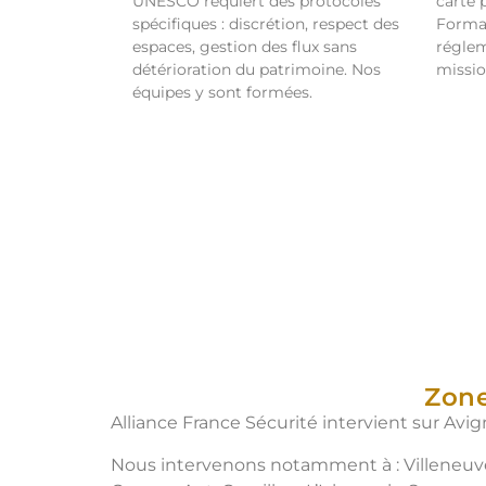
UNESCO requiert des protocoles
carte 
spécifiques : discrétion, respect des
Format
espaces, gestion des flux sans
réglem
détérioration du patrimoine. Nos
missio
équipes y sont formées.
Zone
Alliance France Sécurité intervient sur Av
Nous intervenons notamment à : Villeneuve