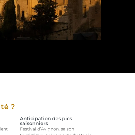
té ?
Anticipation des pics
saisonniers
ient
Festival d’Avignon, saison