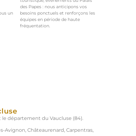
touristique, événements du Palais
des Papes : nous anticipons vos
ous un
besoins ponctuels et renforçons les
équipes en période de haute
fréquentation.
cluse
t le département du Vaucluse (84).
ès-Avignon, Châteaurenard, Carpentras,