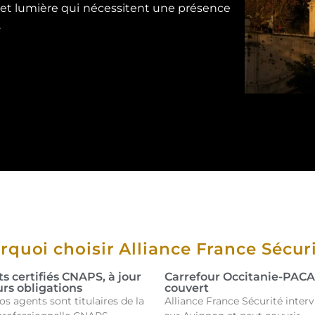
 et lumière qui nécessitent une présence
.
rquoi choisir Alliance France Sécuri
s certifiés CNAPS, à jour
Carrefour Occitanie-PACA
urs obligations
couvert
os agents sont titulaires de la
Alliance France Sécurité interv