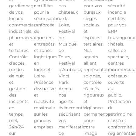
gardiennage
certifiées
des
pour vos
sécurité
de vos
pour la
châteaux
bureaux,
incendie
locaux
sécurisation
de la
sièges
certifiés
commerciaux,
renforcée
Loire,
sociaux
pour vos
industriels,
de
Festival
et
ERP
pharmaceutiques
chantiers,
de
espaces
tourangeaux
et
entrepôts
Musique
tertiaires.
: hôtels,
tertiaires.
et zones
de
Nos
salles de
Contrôle
logistiques
Tours,
agents
spectacle,
d’accès,
en
Festival
allient
centres
rondes
Indre-et-
d’Amboise,
représentation
commerciau
de nuit
Loire.
Vinci
soignée,
châteaux
et
Présence
Park
contrôle
ouverts
gestion
dissuasive
Arena :
d’accès
au
des
et
nos
rigoureux
public.
incidents
réactivité
agents
et
Protection
en
maximale
événementiels
vigilance
du
temps
sur les
sécurisent
permanente,
patrimoine
réel,
grandes
vos
pour
classé et
24h/24,
emprises.
manifestations
votre
conformité
sur
de
image
réglementai