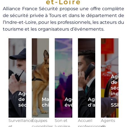
et-Loire
Alliance France Sécurité propose une offre complète
de sécurité privée à Tours et dans le département de
l’Indre-et-Loire, pour les professionnels, les acteurs du
tourisme et les organisateurs d’événements.
Agent
de
sécuri
Agent
incen
de
Maître
Agent
Agent
-
sécurité
chien
événementiel
d'accueil
SSIAP
Surveillance
Équipes
Son et
Accueil
Agents
et
cynophiles
lumière
professionnel
de