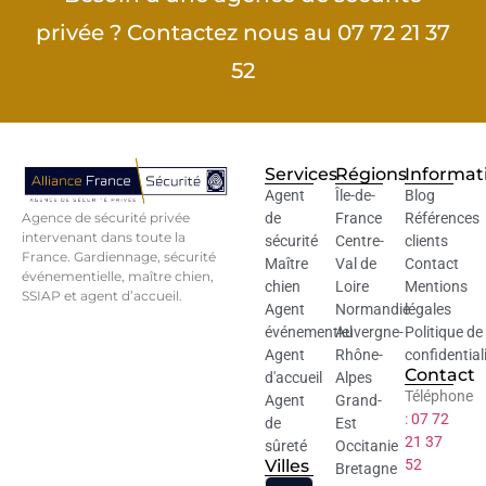
privée ? Contactez nous au 07 72 21 37
52
Services
Régions
Informat
Agent
Île-de-
Blog
Agence de sécurité privée
de
France
Références
intervenant dans toute la
sécurité
Centre-
clients
France. Gardiennage, sécurité
Maître
Val de
Contact
événementielle, maître chien,
chien
Loire
Mentions
SSIAP et agent d’accueil.
Agent
Normandie
légales
événementiel
Auvergne-
Politique de
Agent
Rhône-
confidential
Contact
d'accueil
Alpes
Téléphone
Agent
Grand-
:
07 72
de
Est
21 37
sûreté
Occitanie
Villes
52
Bretagne