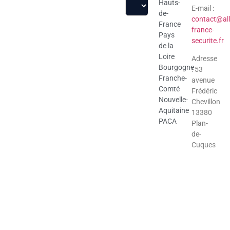
Hauts-
E-mail :
de-
contact@all
France
france-
Pays
securite.fr
de la
Loire
Adresse
Bourgogne
: 53
Franche-
avenue
Comté
Frédéric
Nouvelle-
Chevillon
Aquitaine
13380
PACA
Plan-
de-
Cuques