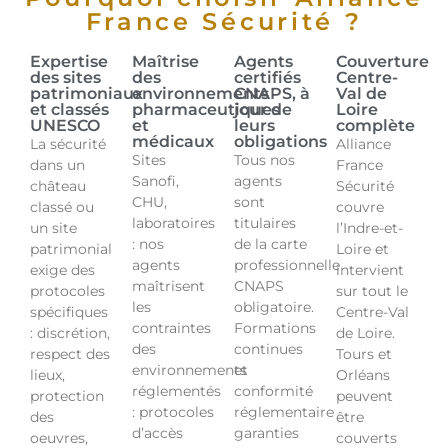
France Sécurité ?
Expertise
Maîtrise
Agents
Couverture
des sites
des
certifiés
Centre-
patrimoniaux
environnements
CNAPS, à
Val de
et classés
pharmaceutiques
jour de
Loire
UNESCO
et
leurs
complète
médicaux
obligations
La sécurité
Alliance
Sites
Tous nos
dans un
France
Sanofi,
agents
château
Sécurité
CHU,
sont
classé ou
couvre
laboratoires
titulaires
un site
l’Indre-et-
: nos
de la carte
patrimonial
Loire et
agents
professionnelle
exige des
intervient
maîtrisent
CNAPS
protocoles
sur tout le
les
obligatoire.
spécifiques
Centre-Val
contraintes
Formations
: discrétion,
de Loire.
des
continues
respect des
Tours et
environnements
et
lieux,
Orléans
réglementés
conformité
protection
peuvent
: protocoles
réglementaire
des
être
d’accès
garanties
oeuvres,
couverts