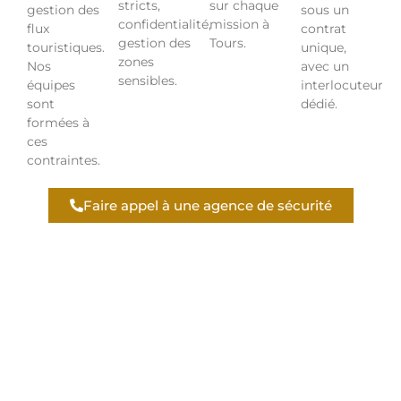
stricts,
sur chaque
gestion des
sous un
confidentialité,
mission à
flux
contrat
gestion des
Tours.
touristiques.
unique,
zones
Nos
avec un
sensibles.
équipes
interlocuteur
sont
dédié.
formées à
ces
contraintes.
Faire appel à une agence de sécurité