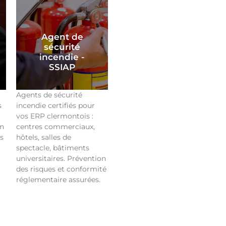
Agent de
sécurité
incendie -
SSIAP
Agents de sécurité
s
incendie certifiés pour
vos ERP clermontois :
on
centres commerciaux,
s
hôtels, salles de
spectacle, bâtiments
universitaires. Prévention
des risques et conformité
réglementaire assurées.