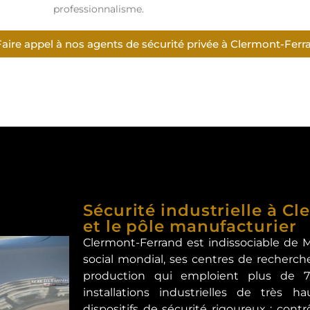
professionnalisme.
Faire appel à nos agents de sécurité privée à Clermont-Ferr
Sécurité industrielle à C
et le pôle manufacturier
Clermont-Ferrand est indissociable de M
social mondial, ses centres de recherch
production qui emploient plus de 7 
installations industrielles de très h
dispositifs de sécurité rigoureux : contr