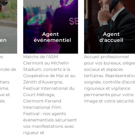
Agent
Agent
ien
événementiel
d'accueil
es
Matchs de l’ASM
Accueil professionnel
Clermont au Michelin
pour vos bureaux, siège
orcée de
Stadium, concerts à la
sociaux et espaces
Coopérative de Mai et au
tertiaires. Représentati
tiers
Zénith d’Auvergne,
soignée, contrôle d’accè
ôme.
Festival International du
rigoureux et vigilance
ve et
Court-Métrage,
permanente pour votre
le.
Clermont-Ferrand
image et votre sécurité.
International Film
Festival : nos agents
événementiels sécurisent
vos manifestations avec
rigueur et