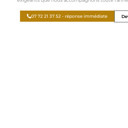
exigeants que nous accompagnons toute l’année
07 72 21 37 52 - réponse immédiate
Dev