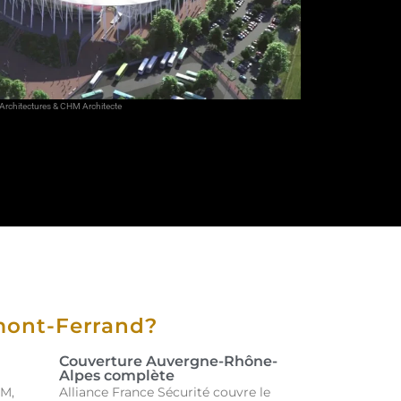
t Architectures & CHM Architecte
rmont-Ferrand?
Couverture Auvergne-Rhône-
Alpes complète
SM,
Alliance France Sécurité couvre le