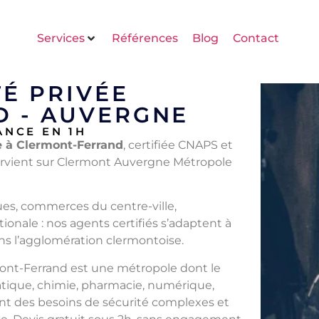
Services
Références
Blog
Contact
É PRIVÉE
 - AUVERGNE
ANCE EN 1H
e à Clermont-Ferrand
, certifiée CNAPS et
tervient sur Clermont Auvergne Métropole
ques, commerces du centre-ville,
ionale : nos agents certifiés s’adaptent à
s l’agglomération clermontoise.
rmont-Ferrand est une métropole dont le
atique, chimie, pharmacie, numérique,
ent des besoins de sécurité complexes et