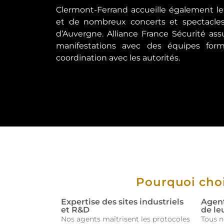
Clermont-Ferrand accueille également le
et de nombreux concerts et spectacles
d’Auvergne. Alliance France Sécurité as
manifestations avec des équipes for
coordination avec les autorités.
Pourquoi choi
Expertise des sites industriels
Agent
et R&D
de le
Nos agents maîtrisent les protocoles
Tous n