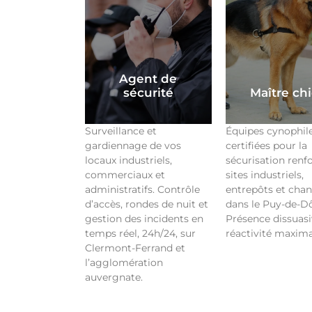
Agent de
sécurité
Maître ch
Surveillance et
Équipes cynophil
gardiennage de vos
certifiées pour la
locaux industriels,
sécurisation renf
commerciaux et
sites industriels,
administratifs. Contrôle
entrepôts et chan
d’accès, rondes de nuit et
dans le Puy-de-D
gestion des incidents en
Présence dissuasi
temps réel, 24h/24, sur
réactivité maxima
Clermont-Ferrand et
l’agglomération
auvergnate.