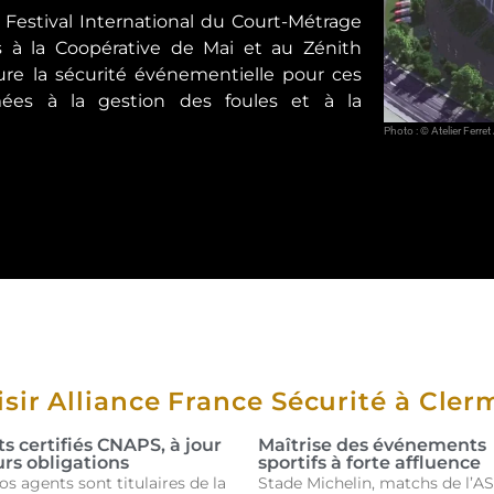
 Festival International du Court-Métrage
 à la Coopérative de Mai et au Zénith
sure la sécurité événementielle pour ces
mées à la gestion des foules et à la
Photo : © Atelier Ferre
sir Alliance France Sécurité à Cle
s certifiés CNAPS, à jour
Maîtrise des événements
urs obligations
sportifs à forte affluence
os agents sont titulaires de la
Stade Michelin, matchs de l’A