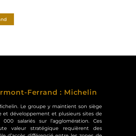
and
lermont-Ferrand : Michelin
ichelin. Le groupe y maintient son siège
e et développement et plusieurs sites de
000 salariés sur l’agglomération. Ces
aute valeur stratégique requièrent des
ôle d’accès différencié entre les zones de