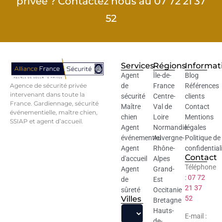
privée ? Contactez nous au 07 72 21 37
52
Services
Régions
Informat
Agent
Île-de-
Blog
Agence de sécurité privée
de
France
Références
intervenant dans toute la
sécurité
Centre-
clients
France. Gardiennage, sécurité
Maître
Val de
Contact
événementielle, maître chien,
chien
Loire
Mentions
SSIAP et agent d’accueil.
Agent
Normandie
légales
événementiel
Auvergne-
Politique de
Agent
Rhône-
confidential
Contact
d'accueil
Alpes
Téléphone
Agent
Grand-
:
07 72
de
Est
21 37
sûreté
Occitanie
Villes
52
Bretagne
Hauts-
E-mail :
de-