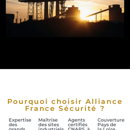
Pourquoi choisir Alliance
France Sécurité ?
Expertise
Maîtrise
Agents
Couverture
des
des sites
certifiés
Pays de
grands
industriels
CNAPS, à
la Loire