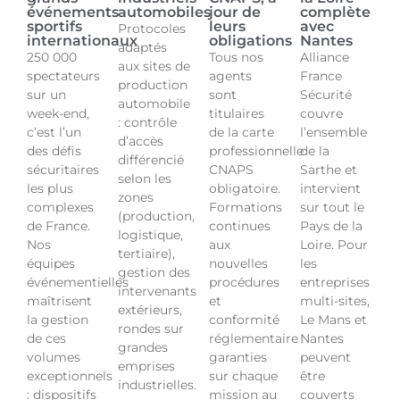
événements
automobiles
jour de
complète
sportifs
leurs
avec
Protocoles
internationaux
obligations
Nantes
adaptés
250 000
Tous nos
Alliance
aux sites de
spectateurs
agents
France
production
sur un
sont
Sécurité
automobile
week-end,
titulaires
couvre
: contrôle
c’est l’un
de la carte
l’ensemble
d’accès
des défis
professionnelle
de la
différencié
sécuritaires
CNAPS
Sarthe et
selon les
les plus
obligatoire.
intervient
zones
complexes
Formations
sur tout le
(production,
de France.
continues
Pays de la
logistique,
Nos
aux
Loire. Pour
tertiaire),
équipes
nouvelles
les
gestion des
événementielles
procédures
entreprises
intervenants
maîtrisent
et
multi-sites,
extérieurs,
la gestion
conformité
Le Mans et
rondes sur
de ces
réglementaire
Nantes
grandes
volumes
garanties
peuvent
emprises
exceptionnels
sur chaque
être
industrielles.
: dispositifs
mission au
couverts