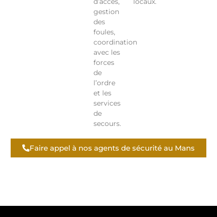
d’accès,
locaux.
gestion
des
foules,
coordination
avec les
forces
de
l’ordre
et les
services
de
secours.
Faire appel à nos agents de sécurité au Mans