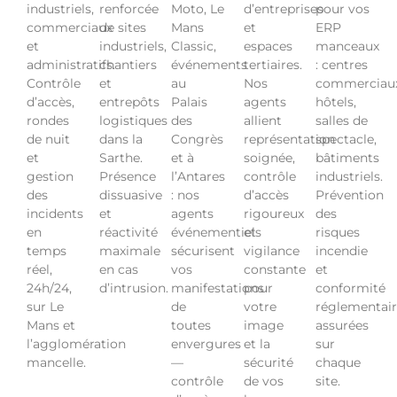
industriels,
renforcée
Moto, Le
d’entreprises
pour vos
commerciaux
de sites
Mans
et
ERP
et
industriels,
Classic,
espaces
manceaux
administratifs.
chantiers
événements
tertiaires.
: centres
Contrôle
et
au
Nos
commerciau
d’accès,
entrepôts
Palais
agents
hôtels,
rondes
logistiques
des
allient
salles de
de nuit
dans la
Congrès
représentation
spectacle,
et
Sarthe.
et à
soignée,
bâtiments
gestion
Présence
l’Antares
contrôle
industriels.
des
dissuasive
: nos
d’accès
Prévention
incidents
et
agents
rigoureux
des
en
réactivité
événementiels
et
risques
temps
maximale
sécurisent
vigilance
incendie
réel,
en cas
vos
constante
et
24h/24,
d’intrusion.
manifestations
pour
conformité
sur Le
de
votre
réglementai
Mans et
toutes
image
assurées
l’agglomération
envergures
et la
sur
mancelle.
—
sécurité
chaque
contrôle
de vos
site.