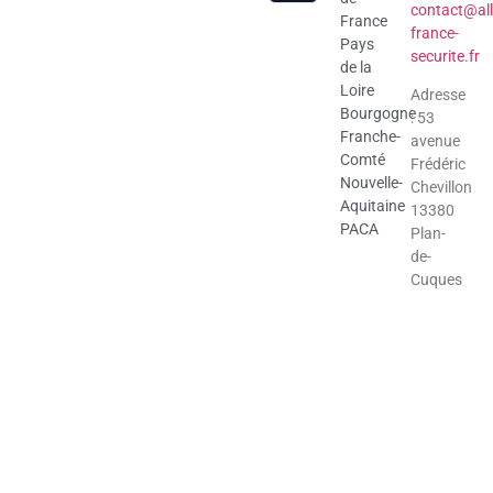
contact@all
France
france-
Pays
securite.fr
de la
Loire
Adresse
Bourgogne
: 53
Franche-
avenue
Comté
Frédéric
Nouvelle-
Chevillon
Aquitaine
13380
PACA
Plan-
de-
Cuques