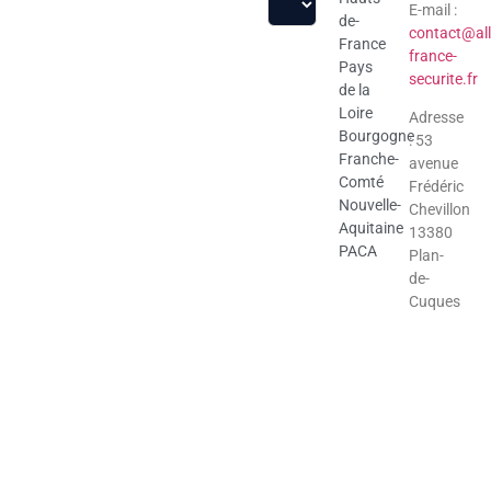
E-mail :
de-
contact@all
France
france-
Pays
securite.fr
de la
Loire
Adresse
Bourgogne
: 53
Franche-
avenue
Comté
Frédéric
Nouvelle-
Chevillon
Aquitaine
13380
PACA
Plan-
de-
Cuques