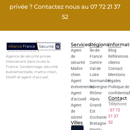
privée ? Contactez nous au 07 72 21 37
52
Services
Régions
Informat
Agent
Île-de-
Blog
Agence de sécurité privée
de
France
Références
intervenant dans toute la
sécurité
Centre-
clients
France. Gardiennage, sécurité
Maître
Val de
Contact
événementielle, maître chien,
chien
Loire
Mentions
SSIAP et agent d’accueil.
Agent
Normandie
légales
événementiel
Auvergne-
Politique de
Agent
Rhône-
confidential
Contact
d'accueil
Alpes
Téléphone
Agent
Grand-
:
07 72
de
Est
21 37
sûreté
Occitanie
Villes
52
Bretagne
Hauts-