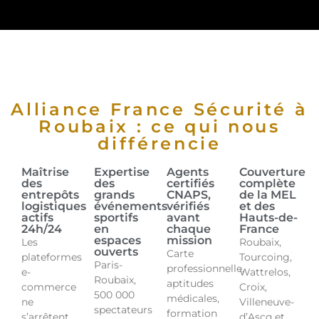
Alliance France Sécurité à
Roubaix : ce qui nous
différencie
Maîtrise
Expertise
Agents
Couverture
des
des
certifiés
complète
entrepôts
grands
CNAPS,
de la MEL
logistiques
événements
vérifiés
et des
actifs
sportifs
avant
Hauts-de-
24h/24
en
chaque
France
espaces
mission
Les
Roubaix,
ouverts
Carte
plateformes
Tourcoing,
Paris-
professionnelle,
e-
Wattrelos,
Roubaix,
aptitudes
commerce
Croix,
500 000
médicales,
ne
Villeneuve-
spectateurs
formation
s’arrêtent
d’Ascq et