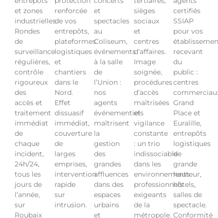
entrepôts
protection
concerts
tertiaires,
agents
et zones
renforcée
et
sièges
certifiés
industrielles.
de vos
spectacles
sociaux
SSIAP
Rondes
entrepôts,
au
et
pour vos
de
plateformes
Coliseum,
centres
établissemen
surveillance
logistiques
événements
d’affaires.
recevant
régulières,
et
à la salle
Image
du
contrôle
chantiers
de
soignée,
public :
rigoureux
dans le
l’Union :
procédures
centres
des
Nord.
nos
d’accès
commerciau
accès et
Effet
agents
maîtrisées
Grand
traitement
dissuasif
événementiels
et
Place et
immédiat
immédiat,
maîtrisent
vigilance
Euralille,
de
couverture
la
constante
entrepôts
chaque
de
gestion
: un trio
logistiques
incident,
larges
des
indissociable
de
24h/24,
emprises,
grandes
dans les
grande
tous les
intervention
affluences
environnements
hauteur,
jours de
rapide
dans des
professionnels
hôtels,
l’année,
sur
espaces
exigeants
salles de
sur
intrusion.
urbains
de la
spectacle.
Roubaix
et
métropole.
Conformité