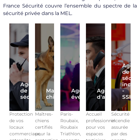
France Sécurité couvre l’ensemble du spectre de la
sécurité privée dans la MEL.
Agent
de
sécuri
Agent
incen
de
Maître
Agent
Agent
-
sécurité
chien
événementiel
d'accueil
SSIAP
Protection
Maîtres-
Paris-
Accueil
Sécurité
de vos
chiens
Roubaix,
professionnel
incendie
locaux
certifiés
Roubaix
pour vos
assurée
commerciaux,
pour la
Triathlon,
espaces
par des