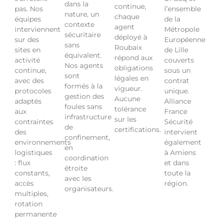
dans la
continue,
pas. Nos
l’ensemble
nature, un
chaque
équipes
de la
contexte
agent
interviennent
Métropole
sécuritaire
déployé à
sur des
Européenne
sans
Roubaix
sites en
de Lille
équivalent.
répond aux
activité
couverts
Nos agents
obligations
continue,
sous un
sont
légales en
avec des
contrat
formés à la
vigueur.
protocoles
unique.
gestion des
Aucune
adaptés
Alliance
foules sans
tolérance
aux
France
infrastructure
sur les
contraintes
Sécurité
de
certifications.
des
intervient
confinement,
environnements
également
en
logistiques
à Amiens
coordination
: flux
et dans
étroite
constants,
toute la
avec les
accès
région.
organisateurs.
multiples,
rotation
permanente