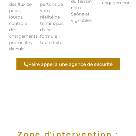
du terrain
engagement.
des flux de
partons de
entre
poids
votre
Saône et
lourds,
réalité de
vignobles.
contrôle
terrain, pas
des
d’une
chargements,
formule
protocoles
toute faite.
de nuit.
Faire appel à une agence de sécurité
Zone d'intervention :