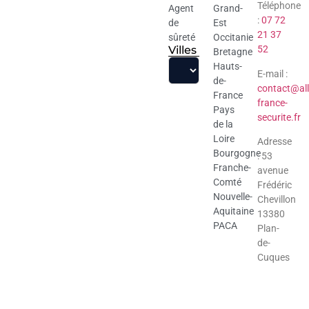
Téléphone
Agent
Grand-
:
07 72
de
Est
21 37
sûreté
Occitanie
Villes
52
Bretagne
Hauts-
E-mail :
de-
contact@all
France
france-
Pays
securite.fr
de la
Loire
Adresse
Bourgogne
: 53
Franche-
avenue
Comté
Frédéric
Nouvelle-
Chevillon
Aquitaine
13380
PACA
Plan-
de-
Cuques