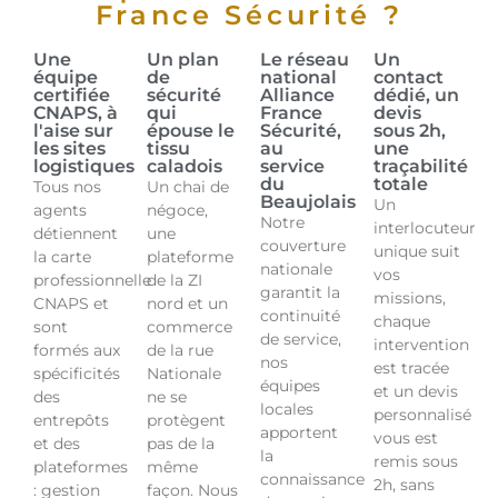
France Sécurité ?
Une
Un plan
Le réseau
Un
équipe
de
national
contact
certifiée
sécurité
Alliance
dédié, un
CNAPS, à
qui
France
devis
l'aise sur
épouse le
Sécurité,
sous 2h,
les sites
tissu
au
une
logistiques
caladois
service
traçabilité
du
totale
Tous nos
Un chai de
Beaujolais
Un
agents
négoce,
Notre
interlocuteur
détiennent
une
couverture
unique suit
la carte
plateforme
nationale
vos
professionnelle
de la ZI
garantit la
missions,
CNAPS et
nord et un
continuité
chaque
sont
commerce
de service,
intervention
formés aux
de la rue
nos
est tracée
spécificités
Nationale
équipes
et un devis
des
ne se
locales
personnalisé
entrepôts
protègent
apportent
vous est
et des
pas de la
la
remis sous
plateformes
même
connaissance
2h, sans
: gestion
façon. Nous