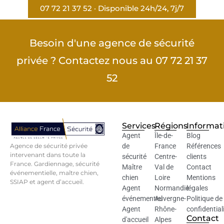
07 72 21 37 52 · Disponible 24h/24, 7j/7
Besoin d'une agence de sécurité
privée ? Contactez nous au 07 72 21 37
52
Services
Régions
Informat
Agent
Île-de-
Blog
Agence de sécurité privée
de
France
Références
intervenant dans toute la
sécurité
Centre-
clients
France. Gardiennage, sécurité
Maître
Val de
Contact
événementielle, maître chien,
chien
Loire
Mentions
SSIAP et agent d’accueil.
Agent
Normandie
légales
événementiel
Auvergne-
Politique de
Agent
Rhône-
confidential
Contact
d'accueil
Alpes