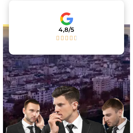
4,8/5




