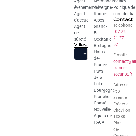
Agent
Normandie
légales
événementiel
Auvergne-
Politique de
Agent
Rhône-
confidential
Contact
d'accueil
Alpes
Téléphone
Agent
Grand-
:
07 72
de
Est
21 37
sûreté
Occitanie
Villes
52
Bretagne
Hauts-
E-mail :
de-
contact@all
France
france-
Pays
securite.fr
de la
Loire
Adresse
Bourgogne
: 53
Franche-
avenue
Comté
Frédéric
Nouvelle-
Chevillon
Aquitaine
13380
PACA
Plan-
de-
Cuques