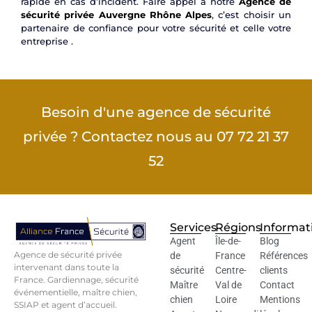
rapide en cas d’incident. Faire appel à notre
Agence de
sécurité privée Auvergne Rhône Alpes
, c’est choisir un
partenaire de confiance pour votre sécurité et celle votre
entreprise .
Besoin d'une agence de sécurité
privée ? Contactez nous au 07 72 21 37
52
Services
Régions
Informat
Agent
Île-de-
Blog
Agence de sécurité privée
de
France
Références
intervenant dans toute la
sécurité
Centre-
clients
France. Gardiennage, sécurité
Maître
Val de
Contact
événementielle, maître chien,
chien
Loire
Mentions
SSIAP et agent d’accueil.