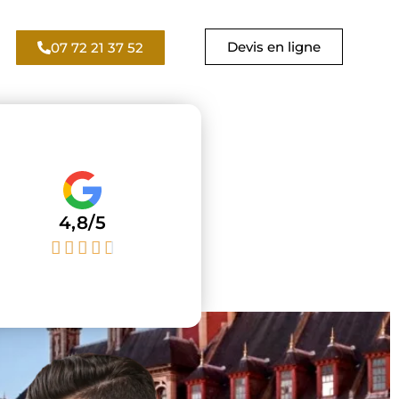
Devis en ligne
07 72 21 37 52
4,8/5




