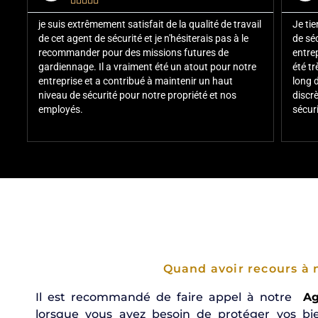





ns
je suis extrêmement satisfait de la qualité de travail
Je ti
u
de cet agent de sécurité et je n'hésiterais pas à le
de séc
a
recommander pour des missions futures de
entre
us
gardiennage. Il a vraiment été un atout pour notre
été tr
i
entreprise et a contribué à maintenir un haut
long 
niveau de sécurité pour notre propriété et nos
discr
employés.
sécur
Quand avoir recours à n
Il est recommandé de faire appel à notre
Ag
lorsque vous avez besoin de protéger vos bie