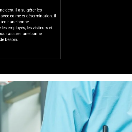





ncident, il a su gérer les
Tout au long de la mission, l'agent 
 avec calme et détermination. Il
d'une grande professionnalisme et 
tenir une bonne
positive. Il a été attentif et vigilant
es employés, les visiteurs et
veillant à la sécurité de notre propr
e pour assurer une bonne
employés.
de besoin.