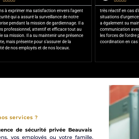










ens à exprimer ma satisfaction envers l'agent
très réactif en cas d'i
urité qui a assuré la surveillance de notre
situations d'urgence
prise pendant la mission de gardiennage. Il a
a également su main
ès professionnel, attentif et efficace tout au
communication avec l
de sa mission. Il a su maintenir une présence
les forces de l'ordr
ète, mais présente pour s'assurer de la
coordination en cas 
ité de nos employés et de nos locaux.
os services ?
ence de sécurité privée Beauvais
ns, vos employés ou votre famille.