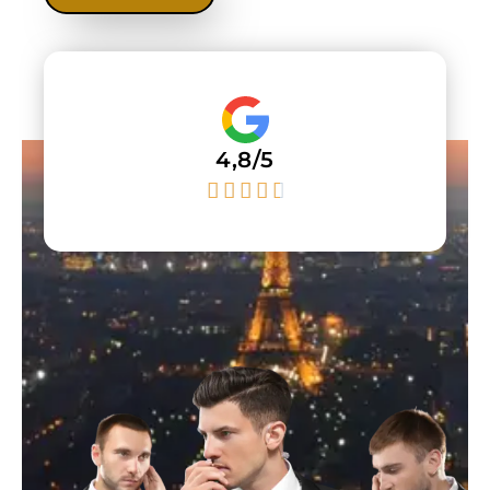
4,8/5




