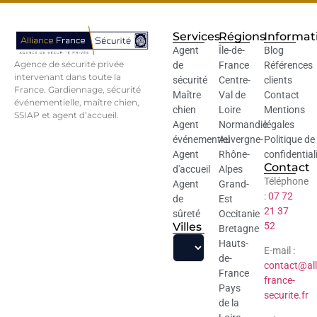
Services
Régions
Informat
Agent
Île-de-
Blog
Agence de sécurité privée
de
France
Références
intervenant dans toute la
sécurité
Centre-
clients
France. Gardiennage, sécurité
Maître
Val de
Contact
événementielle, maître chien,
chien
Loire
Mentions
SSIAP et agent d’accueil.
Agent
Normandie
légales
événementiel
Auvergne-
Politique de
Agent
Rhône-
confidential
Contact
d'accueil
Alpes
Téléphone
Agent
Grand-
:
07 72
de
Est
21 37
sûreté
Occitanie
Villes
52
Bretagne
Hauts-
E-mail :
de-
contact@all
France
france-
Pays
securite.fr
de la