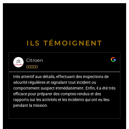
ILS TÉMOIGNENT
Grand Frais





, effectuant des inspections de
je suis extrêmement satisfait de l
gnalant tout incident ou
agent de sécurité et je n'hésite
médiatement. Enfin, il a été très
pour des missions futures de gar
des comptes-rendus et des
été un atout pour notre entrepris
 et les incidents qui ont eu lieu
maintenir un haut niveau de sécu
et nos employés.