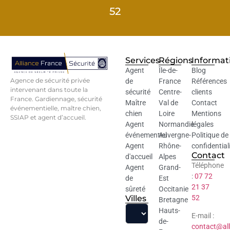
52
Services
Régions
Informat
Agent
Île-de-
Blog
Agence de sécurité privée
de
France
Références
intervenant dans toute la
sécurité
Centre-
clients
France. Gardiennage, sécurité
Maître
Val de
Contact
événementielle, maître chien,
chien
Loire
Mentions
SSIAP et agent d’accueil.
Agent
Normandie
légales
événementiel
Auvergne-
Politique de
Agent
Rhône-
confidential
Contact
d'accueil
Alpes
Téléphone
Agent
Grand-
:
07 72
de
Est
21 37
sûreté
Occitanie
Villes
52
Bretagne
Hauts-
E-mail :
de-
contact@all