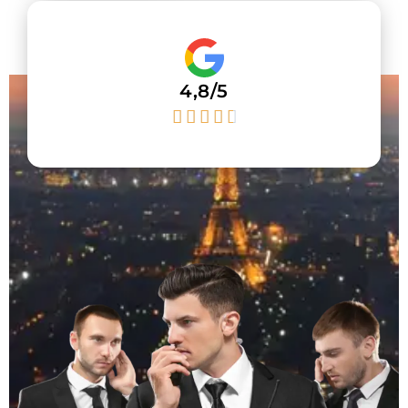
4,8/5




