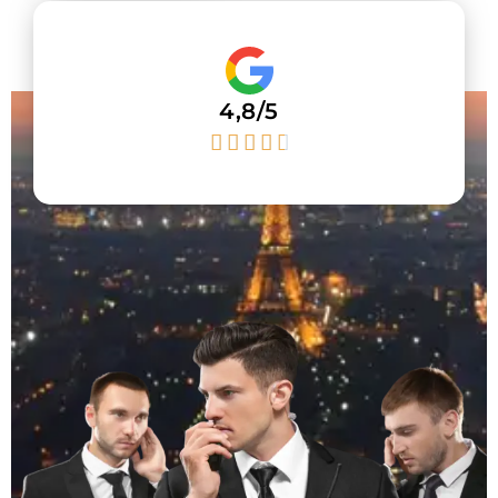
4,8/5




