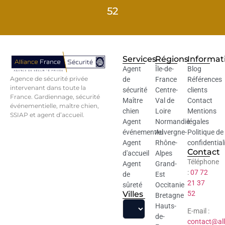
52
Services
Régions
Informat
Agent
Île-de-
Blog
Agence de sécurité privée
de
France
Références
intervenant dans toute la
sécurité
Centre-
clients
France. Gardiennage, sécurité
Maître
Val de
Contact
événementielle, maître chien,
chien
Loire
Mentions
SSIAP et agent d’accueil.
Agent
Normandie
légales
événementiel
Auvergne-
Politique de
Agent
Rhône-
confidential
Contact
d'accueil
Alpes
Téléphone
Agent
Grand-
:
07 72
de
Est
21 37
sûreté
Occitanie
Villes
52
Bretagne
Hauts-
E-mail :
de-
contact@all