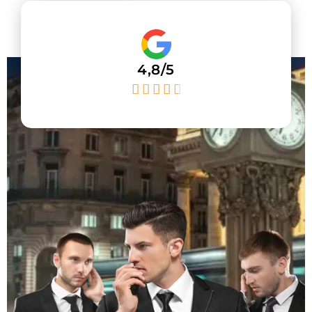
4,8/5




