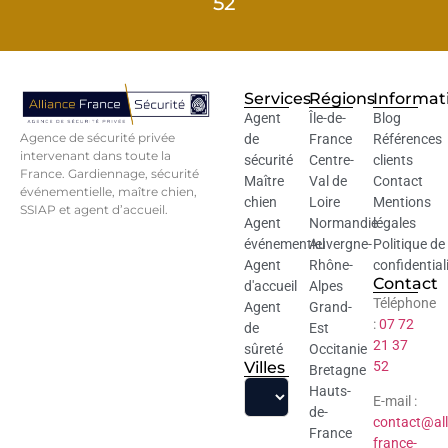
52
Services
Régions
Informat
Agent
Île-de-
Blog
Agence de sécurité privée
de
France
Références
intervenant dans toute la
sécurité
Centre-
clients
France. Gardiennage, sécurité
Maître
Val de
Contact
événementielle, maître chien,
chien
Loire
Mentions
SSIAP et agent d’accueil.
Agent
Normandie
légales
événementiel
Auvergne-
Politique de
Agent
Rhône-
confidential
Contact
d'accueil
Alpes
Téléphone
Agent
Grand-
:
07 72
de
Est
21 37
sûreté
Occitanie
Villes
52
Bretagne
Hauts-
E-mail :
de-
contact@all
France
france-