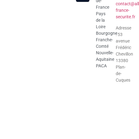
de-
contact@all
France
france-
Pays
securite.fr
de la
Loire
Adresse
Bourgogne
: 53
Franche-
avenue
Comté
Frédéric
Nouvelle-
Chevillon
Aquitaine
13380
PACA
Plan-
de-
Cuques