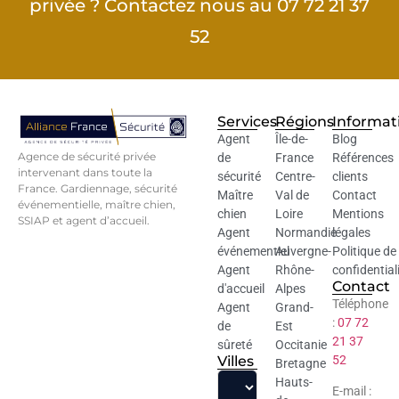
privée ? Contactez nous au 07 72 21 37
52
Services
Régions
Informat
Agent
Île-de-
Blog
Agence de sécurité privée
de
France
Références
intervenant dans toute la
sécurité
Centre-
clients
France. Gardiennage, sécurité
Maître
Val de
Contact
événementielle, maître chien,
chien
Loire
Mentions
SSIAP et agent d’accueil.
Agent
Normandie
légales
événementiel
Auvergne-
Politique de
Agent
Rhône-
confidential
Contact
d'accueil
Alpes
Téléphone
Agent
Grand-
:
07 72
de
Est
21 37
sûreté
Occitanie
Villes
52
Bretagne
Hauts-
E-mail :