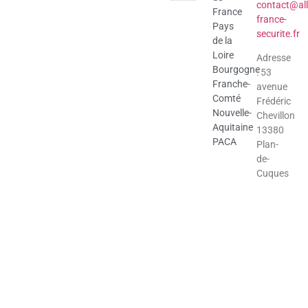
contact@all
France
france-
Pays
securite.fr
de la
Loire
Adresse
Bourgogne
: 53
Franche-
avenue
Comté
Frédéric
Nouvelle-
Chevillon
Aquitaine
13380
PACA
Plan-
de-
Cuques