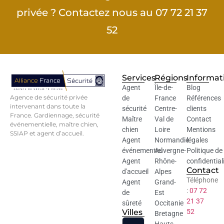
privée ? Contactez nous au 07 72 21 37
52
Services
Régions
Informat
Agent
Île-de-
Blog
Agence de sécurité privée
de
France
Références
intervenant dans toute la
sécurité
Centre-
clients
France. Gardiennage, sécurité
Maître
Val de
Contact
événementielle, maître chien,
chien
Loire
Mentions
SSIAP et agent d’accueil.
Agent
Normandie
légales
événementiel
Auvergne-
Politique de
Agent
Rhône-
confidential
Contact
d'accueil
Alpes
Téléphone
Agent
Grand-
:
07 72
de
Est
21 37
sûreté
Occitanie
Villes
52
Bretagne
Hauts-