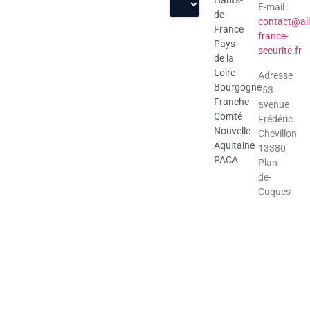
E-mail :
de-
contact@all
France
france-
Pays
securite.fr
de la
Loire
Adresse
Bourgogne
: 53
Franche-
avenue
Comté
Frédéric
Nouvelle-
Chevillon
Aquitaine
13380
PACA
Plan-
de-
Cuques