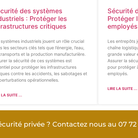
curité des systèmes
Sécurité 
dustriels : Protéger les
Protéger l
frastructures critiques
employés
 systèmes industriels jouent un rôle crucial
Les entrepôts j
 les secteurs clés tels que l’énergie, l’eau,
chaîne logistiq
 transports et la production manufacturière.
grande valeur et
urer la sécurité de ces systèmes est
Assurer la sécu
entiel pour protéger les infrastructures
pour protéger à 
tiques contre les accidents, les sabotages et
employés.
 perturbations opérationnelles.
LIRE LA SUITE ...
 LA SUITE ...
curité privée ? Contactez nous au 07 72 