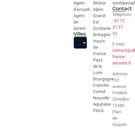
Agent
Rhône-
confidential
Contact
d'accueil
Alpes
Téléphone
Agent
Grand-
:
07 72
de
Est
21 37
sûreté
Occitanie
Villes
52
Bretagne
Hauts-
E-mail :
de-
contact@all
France
france-
Pays
securite.fr
de la
Loire
Adresse
Bourgogne
: 53
Franche-
avenue
Comté
Frédéric
Nouvelle-
Chevillon
Aquitaine
13380
PACA
Plan-
de-
Cuques