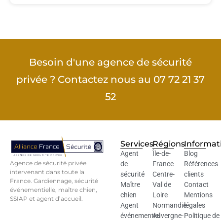
Besoin d'une agence de sécurité
privée ? Contactez nous au 07 72 21 37
52
Services
Régions
Informat
Agent
Île-de-
Blog
Agence de sécurité privée
de
France
Références
intervenant dans toute la
sécurité
Centre-
clients
France. Gardiennage, sécurité
Maître
Val de
Contact
événementielle, maître chien,
chien
Loire
Mentions
SSIAP et agent d’accueil.
Agent
Normandie
légales
événementiel
Auvergne-
Politique de