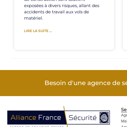
exposées à divers risques, allant des
accidents de travail aux vols de
matériel.
LIRE LA SUITE ...
Besoin d'une agence de sé
Se
Age
Maî
Age