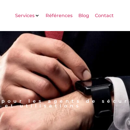
Services
Références
Blog
Contact
pour les agents de sécur
 et utilisations