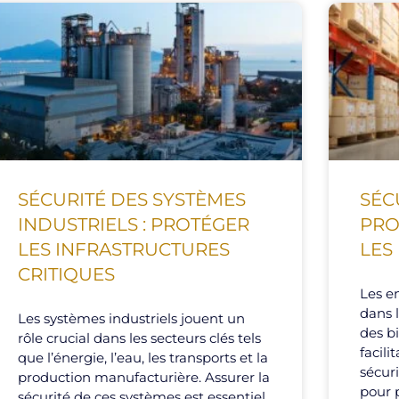
SÉCURITÉ DES SYSTÈMES
SÉC
INDUSTRIELS : PROTÉGER
PRO
LES INFRASTRUCTURES
LES
CRITIQUES
Les en
dans l
Les systèmes industriels jouent un
des b
rôle crucial dans les secteurs clés tels
facili
que l’énergie, l’eau, les transports et la
sécuri
production manufacturière. Assurer la
pour p
sécurité de ces systèmes est essentiel